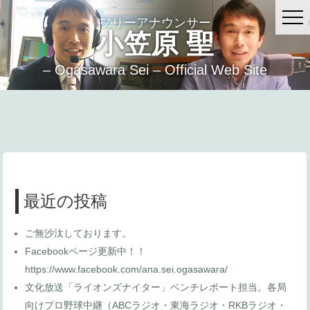
フリーアナウンサー
小笠原 聖
– Ogasawara Sei – Official Web Site
最近の投稿
ご無沙汰しております。
Facebookページ更新中！！
https://www.facebook.com/ana.sei.ogasawara/
文化放送「ライオンズナイター」ベンチレポート担当。各局
向けプロ野球中継（ABCラジオ・東海ラジオ・RKBラジオ・