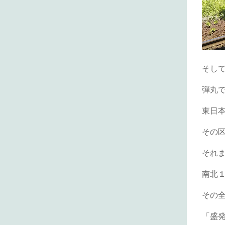
そし
弾丸
東日
その
それ
南北
その
「盛