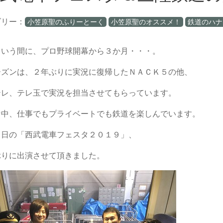
ゴリー：
小笠原聖のふりーとーく
小笠原聖のオススメ！
鉄道のハナ
という間に、プロ野球開幕から３か月・・・。
ーズンは、２年ぶりに実況に復帰したＮＡＣＫ５の他、
テレ、テレ玉で実況を担当させてもらっています。
な中、仕事でもプライベートでも鉄道を楽しんでいます。
１日の「西武電車フェスタ２０１９」、
ぶりに出演させて頂きました。