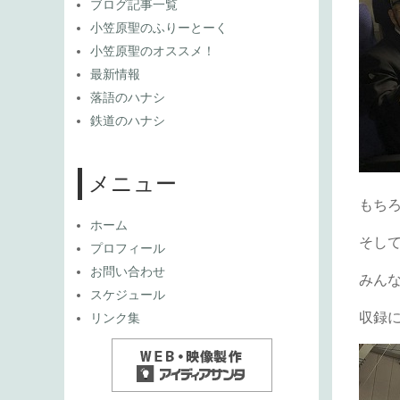
ブログ記事一覧
小笠原聖のふりーとーく
小笠原聖のオススメ！
最新情報
落語のハナシ
鉄道のハナシ
メニュー
もち
ホーム
そし
プロフィール
お問い合わせ
みんな
スケジュール
収録
リンク集