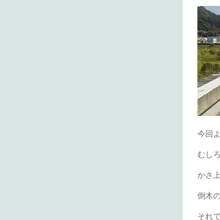
今回
むし
かさ
倒木
それ