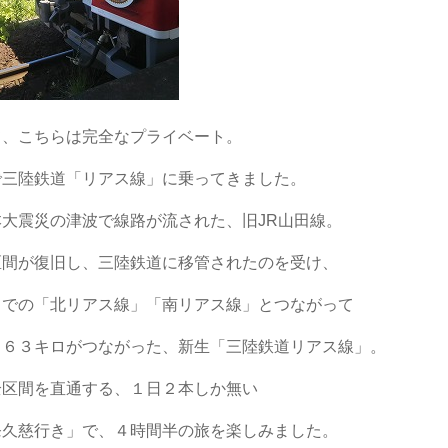
て、こちらは完全なプライベート。
で三陸鉄道「リアス線」に乗ってきました。
本大震災の津波で線路が流された、旧JR山田線。
区間が復旧し、三陸鉄道に移管されたのを受け、
までの「北リアス線」「南リアス線」とつながって
１６３キロがつながった、新生「三陸鉄道リアス線」。
全区間を直通する、１日２本しか無い
発久慈行き」で、４時間半の旅を楽しみました。