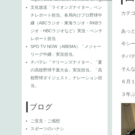
文化放送「ライオンズナイター」ベン
カテ
チレポート担当。各局向けプロ野球中
継（ABCラジオ・東海ラジオ・RKBラ
ジオ・HBCラジオなど）実況・ベンチ
あっ
レポート担当
今シ
SPO TV NOW（ABEMA）「メジャー
リーグ中継」実況担当。
チバ
チバテレ「マリーンズナイター」「夏
そん
の高校野球千葉大会」実況担当。「高
校野球ダイジェスト」ナレーション担
６月
当。
３年
ブログ
ご意見・ご感想
スポーツのハナシ