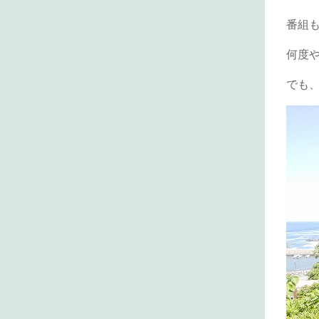
番組
何度
でも