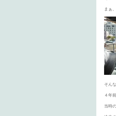
まぁ
そん
４年
当時