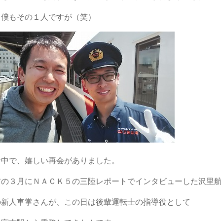
、僕もその１人ですが（笑）
な中で、嬉しい再会がありました。
前の３月にＮＡＣＫ５の三陸レポートでインタビューした沢里
の新人車掌さんが、この日は後輩運転士の指導役として