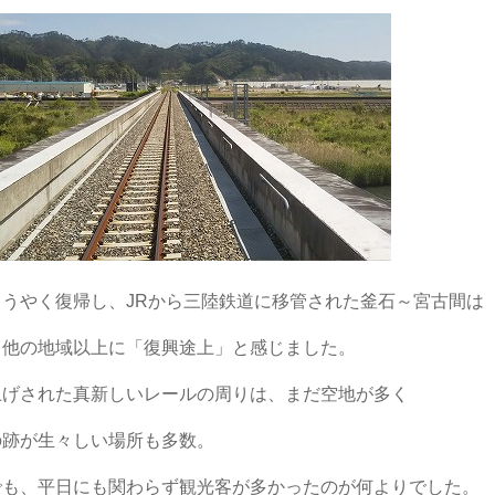
ようやく復帰し、JRから三陸鉄道に移管された釜石～宮古間は
ろ他の地域以上に「復興途上」と感じました。
上げされた真新しいレールの周りは、まだ空地が多く
の跡が生々しい場所も多数。
でも、平日にも関わらず観光客が多かったのが何よりでした。