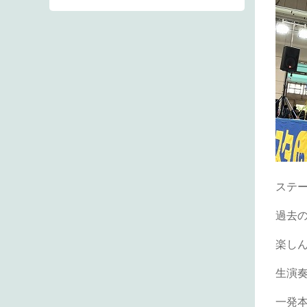
ステ
過去
楽し
生演
一発