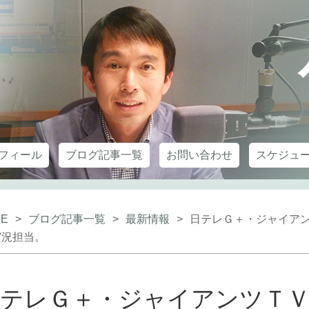
フィール
ブログ記事一覧
お問い合わせ
スケジュ
E
>
ブログ記事一覧
>
最新情報
>
日テレＧ＋・ジャイア
実況担当。
日テレＧ＋・ジャイアンツＴ