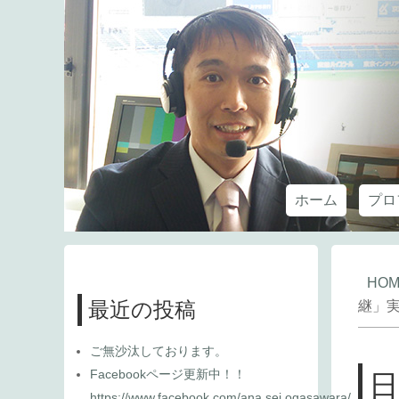
ホーム
プロ
HOM
最近の投稿
継」
ご無沙汰しております。
Facebookページ更新中！！
https://www.facebook.com/ana.sei.ogasawara/