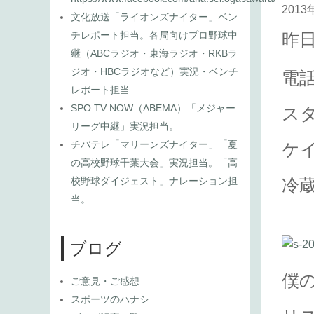
2013
文化放送「ライオンズナイター」ベン
チレポート担当。各局向けプロ野球中
昨
継（ABCラジオ・東海ラジオ・RKBラ
ジオ・HBCラジオなど）実況・ベンチ
電
レポート担当
SPO TV NOW（ABEMA）「メジャー
ス
リーグ中継」実況担当。
チバテレ「マリーンズナイター」「夏
ケ
の高校野球千葉大会」実況担当。「高
校野球ダイジェスト」ナレーション担
冷
当。
ブログ
僕
ご意見・ご感想
スポーツのハナシ