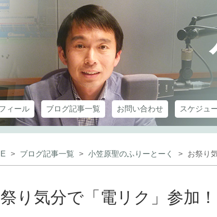
フィール
ブログ記事一覧
お問い合わせ
スケジュ
E
>
ブログ記事一覧
>
小笠原聖のふりーとーく
>
お祭り
お祭り気分で「電リク」参加！