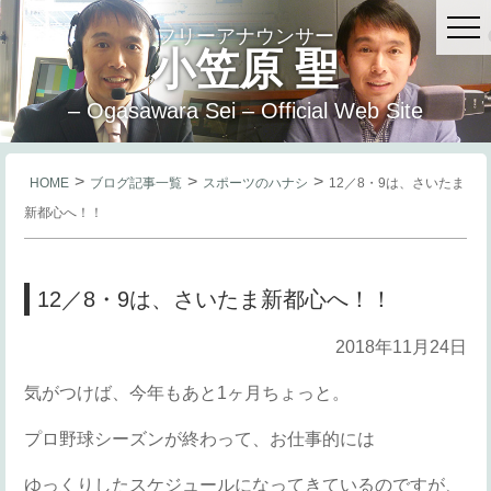
フリーアナウンサー
小笠原 聖
– Ogasawara Sei – Official Web Site
>
>
>
HOME
ブログ記事一覧
スポーツのハナシ
12／8・9は、さいたま
新都心へ！！
12／8・9は、さいたま新都心へ！！
2018年11月24日
気がつけば、今年もあと1ヶ月ちょっと。
プロ野球シーズンが終わって、お仕事的には
ゆっくりしたスケジュールになってきているのですが、