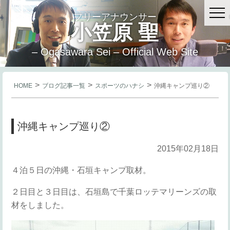
フリーアナウンサー
小笠原 聖
– Ogasawara Sei – Official Web Site
>
>
>
HOME
ブログ記事一覧
スポーツのハナシ
沖縄キャンプ巡り②
沖縄キャンプ巡り②
2015年02月18日
４泊５日の沖縄・石垣キャンプ取材。
２日目と３日目は、石垣島で千葉ロッテマリーンズの取
材をしました。