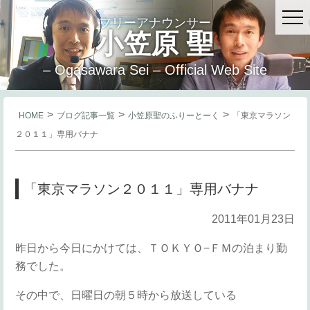
フリーアナウンサー
小笠原 聖
– Ogasawara Sei – Official Web Site
>
>
>
HOME
ブログ記事一覧
小笠原聖のふりーとーく
「東京マラソン
２０１１」専用バナナ
「東京マラソン２０１１」専用バナナ
2011年01月23日
昨日から今日にかけては、ＴＯＫＹＯ−ＦＭの泊まり勤
務でした。
その中で、日曜日の朝５時から放送している