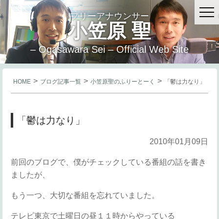
フリーアナウンサー
小笠原 聖
– Ogasawara Sei – Official Web Site
>
>
>
HOME
ブログ記事一覧
小笠原聖のふりーとーく
「鬱は力なり」
「鬱は力なり」
2010年01月09日
前回のブログで、僕がチェックしている番組の話を書き
ましたが、
もう一つ、大切な番組を忘れていました。
テレビ東京で土曜日の昼１１時からやっている