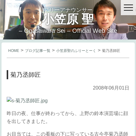
フリーアナウンサー
小笠原 聖
– Ogasawara Sei – Official Web Site
>
>
>
HOME
ブログ記事一覧
小笠原聖のふりーとーく
菊乃丞師匠
菊乃丞師匠
2008年06月01日
昨日の夜、仕事が終わってから、上野の鈴本演芸場に顔
を出してきました。
お目当ては、この看板の下に写っている古今亭菊乃丞師