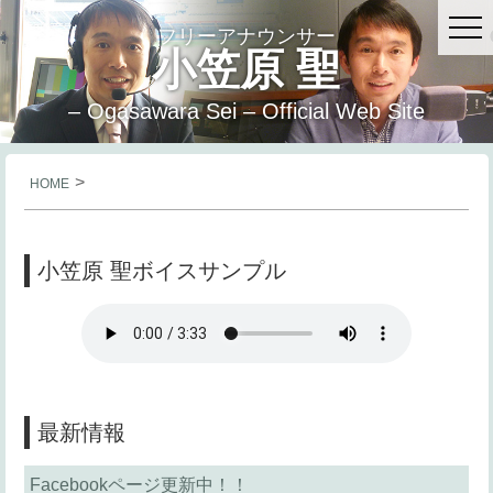
フリーアナウンサー
小笠原 聖
– Ogasawara Sei – Official Web Site
>
HOME
小笠原 聖ボイスサンプル
最新情報
Facebookページ更新中！！