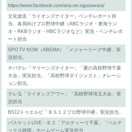
https://www.facebook.com/ana.sei.ogasawara/
文化放送「ライオンズナイター」ベンチレポート担
当。各局向けプロ野球中継（ABCラジオ・東海ラジ
オ・RKBラジオ・HBCラジオなど）実況・ベンチレポ
ート担当
SPO TV NOW（ABEMA）「メジャーリーグ中継」実
況担当。
チバテレ「マリーンズナイター」「夏の高校野球千葉
大会」実況担当。「高校野球ダイジェスト」ナレーシ
ョン担当。
テレ玉「ライオンズアワー」「高校野球埼玉大会」実
況担当
BS12トゥエルビ「ＢＳ１２プロ野球中継」実況担当。
バスケットLIVE・Ｂ２「アルティーリ千葉」「ベルテ
ックス静岡」ホームゲーム実況担当